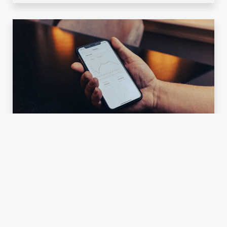
Kompensasjon ved
strømbrudd
Har du hatt strømbrudd over 12 timer
sammenhengende? Da har du rett på
kompensasjon.